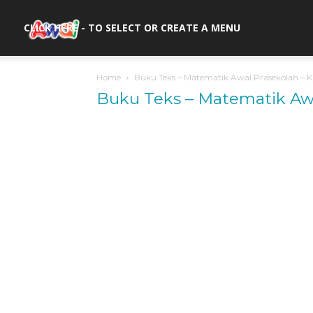
awal.my
CLICK HERE - TO SELECT OR CREATE A MENU
Home
Buku Teks – Matematik Awal Prasekolah – K
Buku Teks – Matematik Awa