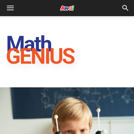
awal.my
Math
GENIUS