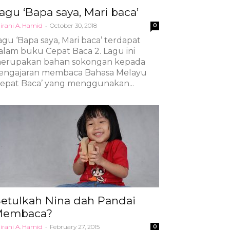
agu ‘Bapa saya, Mari baca’
irani A. Hamid
-
October 30, 2018
0
agu ‘Bapa saya, Mari baca’ terdapat
alam buku Cepat Baca 2. Lagu ini
erupakan bahan sokongan kepada
engajaran membaca Bahasa Melayu
Cepat Baca’ yang menggunakan...
etulkah Nina dah Pandai
Membaca?
irani A. Hamid
-
February 27, 2015
0