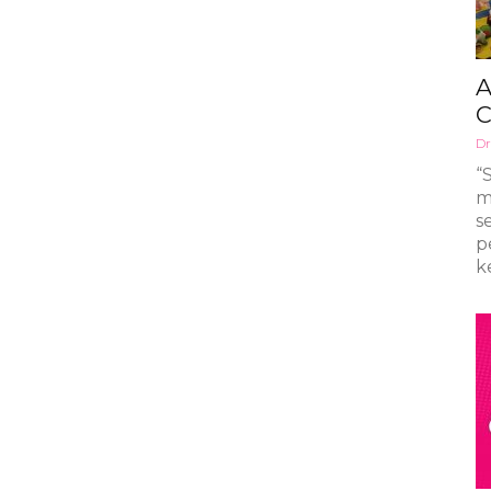
A
C
Dr
“
m
s
p
k