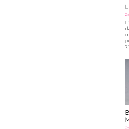
L
Za
L
d
m
p
‘
B
Za