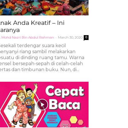
nak Anda Kreatif – Ini
aranya
. Mohd Nazri Bin Abdul Rahman
-
March 30, 2020
0
Sesekali terdengar suara kecil
enyanyi riang sambil melakarkan
esuatu di dinding ruang tamu. Warna
ensel bersepah-sepah di celah-celah
ertas dan timbunan buku. Nun, di...