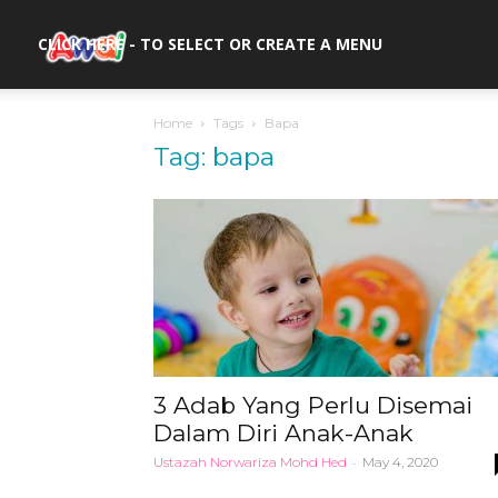
awal.my
CLICK HERE - TO SELECT OR CREATE A MENU
Home
Tags
Bapa
Tag: bapa
3 Adab Yang Perlu Disemai
Dalam Diri Anak-Anak
Ustazah Norwariza Mohd Hed
-
May 4, 2020