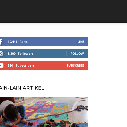
10,441
Fans
LIKE
3,800
Followers
FOLLOW
520
Subscribers
SUBSCRIBE
AIN-LAIN ARTIKEL