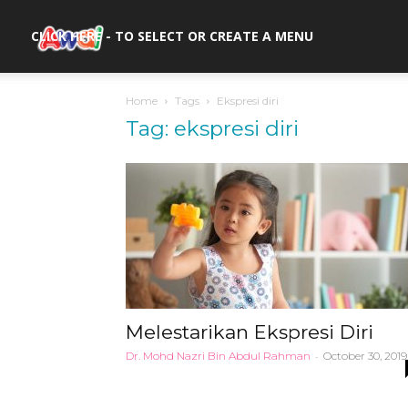
awal.my
CLICK HERE - TO SELECT OR CREATE A MENU
Home
Tags
Ekspresi diri
Tag: ekspresi diri
Melestarikan Ekspresi Diri
Dr. Mohd Nazri Bin Abdul Rahman
-
October 30, 2019