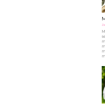
M
Za
M
s
m
m
m
m