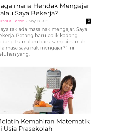
agaimana Hendak Mengajar
alau Saya Bekerja?
irani A. Hamid
-
May 18, 2015
0
Saya tak ada masa nak mengajar. Saya
ekerja. Petang baru balik kadang-
adang tu malam baru sampai rumah.
ila masa saya nak mengajar?” Ini
eluhan yang...
elatih Kemahiran Matematik
i Usia Prasekolah