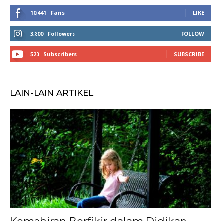
10,441
Fans
LIKE
3,800
Followers
FOLLOW
520
Subscribers
SUBSCRIBE
LAIN-LAIN ARTIKEL
Kemahiran Berfikir dalam Didikan