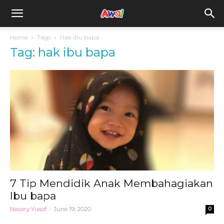
awal.my
Home
Tags
Hak ibu bapa
Tag: hak ibu bapa
7 Tip Mendidik Anak Membahagiakan
Ibu bapa
Nasary Yusof
-
June 19, 2020
0