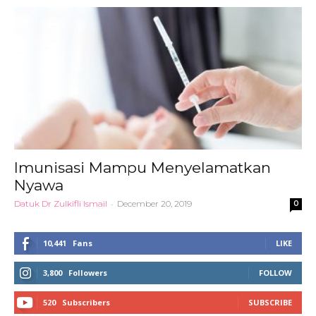
Imunisasi Mampu Menyelamatkan
Nyawa
Datuk Dr Zulkifli Ismail
-
December 20, 2019
0
10,441
Fans
LIKE
3,800
Followers
FOLLOW
520
Subscribers
SUBSCRIBE