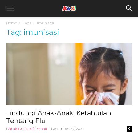
awal.my
Home
Tags
Imunisasi
Tag: imunisasi
Lindungi Anak-Anak, Ketahuilah
Tentang Flu
Datuk Dr Zulkifli Ismail
-
December 27, 2019
0