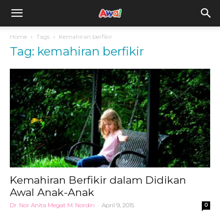
awal.my
Home
Tags
Kemahiran berfikir
Tag: kemahiran berfikir
Kemahiran Berfikir dalam Didikan
Awal Anak-Anak
Dr. Nor Anita Megat M. Nordin
-
April 9, 2015
0