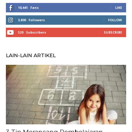
10,441
Fans
LIKE
3,800
Followers
FOLLOW
520
Subscribers
SUBSCRIBE
LAIN-LAIN ARTIKEL
3 Tip Merancang Pembelajaran