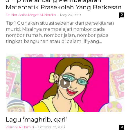
Matematik Prasekolah Yang Berkesan
Dr. Nor Anita Megat M. Nordin
-
May 20, 2019
0
Tip 1 Gunakan situasi sebenar dari persekitaran
murid. Misalnya mempelajari nombor pada
nombor rumah, nombor jalan, nombor pada
tingkat bangunan atau di dalam lif yang...
Lagu ‘maghrib, qari’
Zairani A. Hamid
-
October 30, 2018
0