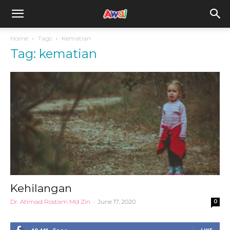
awal.my
Home
Tags
Kematian
Tag: kematian
Kehilangan
Dr. Ahmad Rostam Md Zin
-
June 17, 2020
0