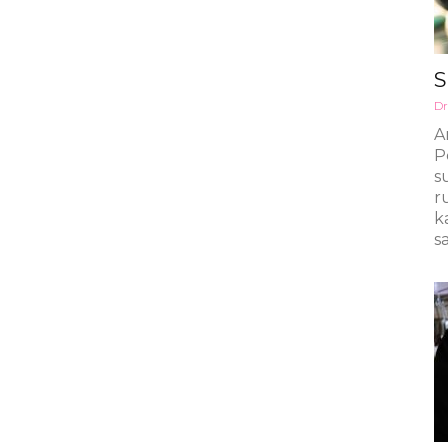
S
Dr
A
P
s
r
k
sa