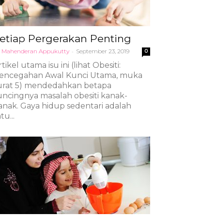
etiap Pergerakan Penting
 Mahenderan Appukutty
-
September 23, 2019
0
rtikel utama isu ini (lihat Obesiti:
encegahan Awal Kunci Utama, muka
urat 5) mendedahkan betapa
uncingnya masalah obesiti kanak-
anak. Gaya hidup sedentari adalah
tu...