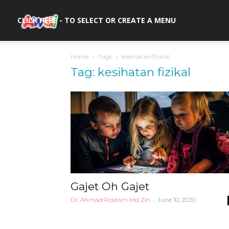
awal.my
CLICK HERE - TO SELECT OR CREATE A MENU
Home
Tags
Kesihatan fizikal
Tag: kesihatan fizikal
Gajet Oh Gajet
Dr. Ahmad Rostam Md Zin
-
June 10, 2020