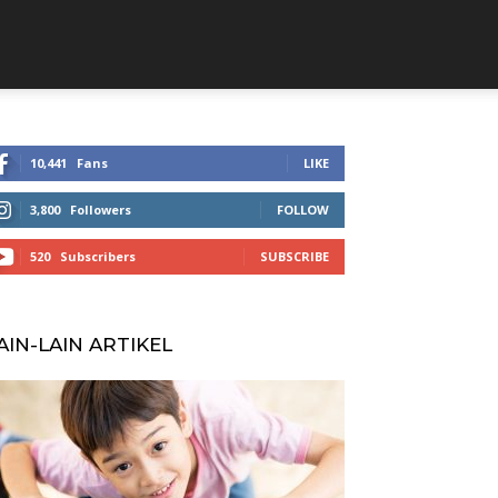
10,441
Fans
LIKE
3,800
Followers
FOLLOW
520
Subscribers
SUBSCRIBE
AIN-LAIN ARTIKEL