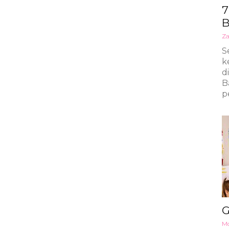
7
B
Za
S
k
d
B
p
G
Mo