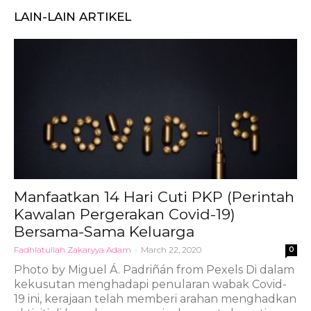
LAIN-LAIN ARTIKEL
Manfaatkan 14 Hari Cuti PKP (Perintah
Kawalan Pergerakan Covid-19)
Bersama-Sama Keluarga
Fadhlatullah Zakaryya Adam
-
March 22, 2020
0
Photo by Miguel Á. Padriñán from Pexels Di dalam
kekusutan menghadapi penularan wabak Covid-
19 ini, kerajaan telah memberi arahan menghadkan