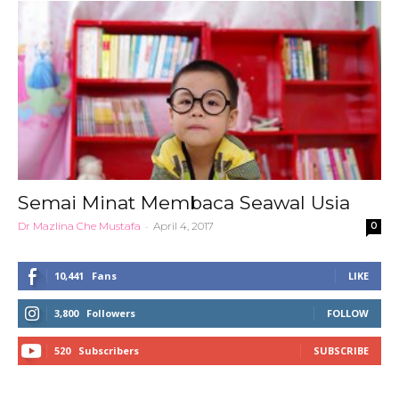
Semai Minat Membaca Seawal Usia
Dr Mazlina Che Mustafa
-
April 4, 2017
0
10,441
Fans
LIKE
3,800
Followers
FOLLOW
520
Subscribers
SUBSCRIBE