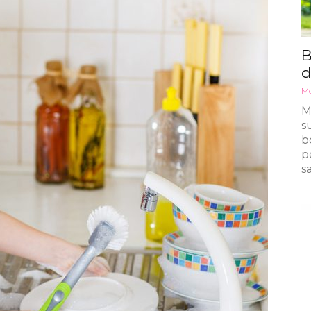
B
d
Mo
M
s
b
p
s