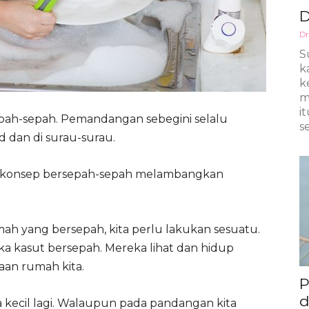
D
Dr
S
k
k
m
i
epah-sepah. Pemandangan sebegini selalu
s
id dan di surau-surau.
h konsep bersepah-sepah melambangkan
umah yang bersepah, kita perlu lakukan sesuatu.
ka kasut bersepah. Mereka lihat dan hidup
aan rumah kita.
P
d
 kecil lagi. Walaupun pada pandangan kita