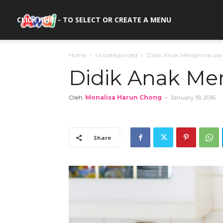
awal.my
CLICK HERE - TO SELECT OR CREATE A MENU
Home
Uncategorized
Didik Anak Mengemas dari
Didik Anak Me
Oleh
Monalisa Harun Chong
-
January 19, 2016
Share