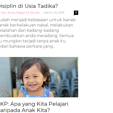
isiplin di Usia Tadika?
. Nor Anita Megat M. Nordin
-
March 25, 2015
0
udah menjadi kebiasaan untuk kanak-
anak berkelakuan nakal, melakukan
esalahan dan kadang-kadang
embuatkan anda meradang. Semua
tu mungkin terjadi tanpa anak itu
edari bahawa perkara yang...
KP: Apa yang Kita Pelajari
aripada Anak Kita?