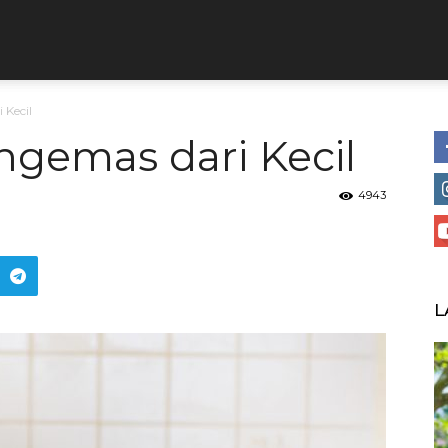
 Kecil
ngemas dari Kecil
4943
L