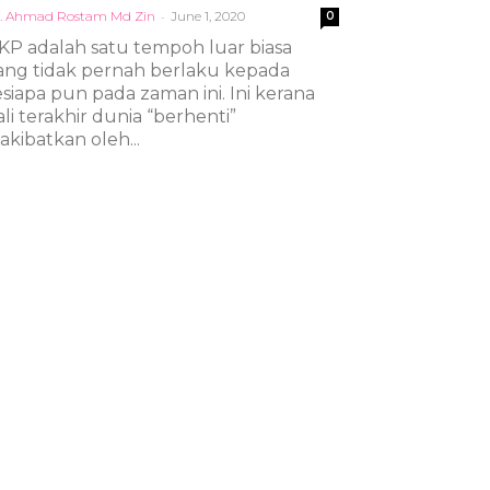
. Ahmad Rostam Md Zin
-
June 1, 2020
0
KP adalah satu tempoh luar biasa
ang tidak pernah berlaku kepada
esiapa pun pada zaman ini. Ini kerana
ali terakhir dunia “berhenti”
iakibatkan oleh...