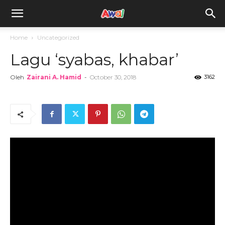
awal.my
Home
Uncategorized
Lagu ‘syabas, khabar’
Oleh
Zairani A. Hamid
-
October 30, 2018
3162