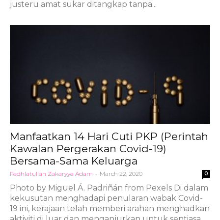
justeru amat sukar ditangkap tanpa...
Manfaatkan 14 Hari Cuti PKP (Perintah
Kawalan Pergerakan Covid-19)
Bersama-Sama Keluarga
Fadhlatullah Zakaryya Adam
-
March 22, 2020
0
Photo by Miguel Á. Padriñán from Pexels Di dalam
kekusutan menghadapi penularan wabak Covid-
19 ini, kerajaan telah memberi arahan menghadkan
aktiviti di luar dan menganjurkan untuk sentiasa