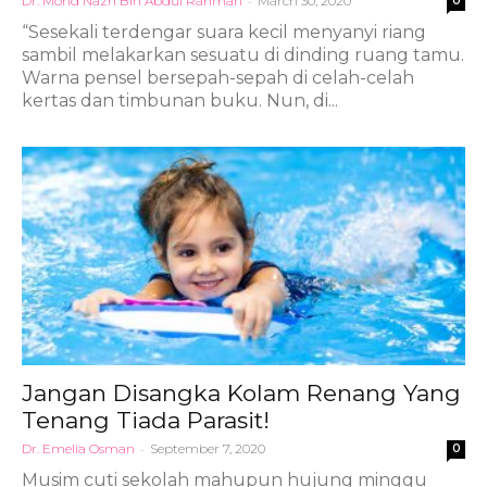
Dr. Mohd Nazri Bin Abdul Rahman
-
March 30, 2020
0
“Sesekali terdengar suara kecil menyanyi riang
sambil melakarkan sesuatu di dinding ruang tamu.
Warna pensel bersepah-sepah di celah-celah
kertas dan timbunan buku. Nun, di...
Jangan Disangka Kolam Renang Yang
Tenang Tiada Parasit!
Dr. Emelia Osman
-
September 7, 2020
0
Musim cuti sekolah mahupun hujung minggu