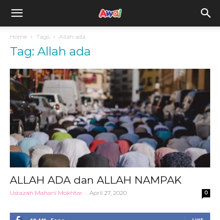
awal.my
Home
Tags
Allah ada
Tag: Allah ada
ALLAH ADA dan ALLAH NAMPAK
Ustazah Mahani Mokhtar
-
April 27, 2020
0