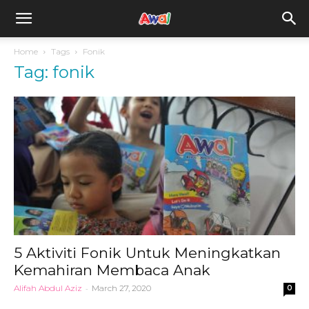
awal.my
Home
Tags
Fonik
Tag: fonik
5 Aktiviti Fonik Untuk Meningkatkan
Kemahiran Membaca Anak
Alifah Abdul Aziz
-
March 27, 2020
0