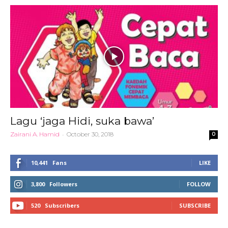
Lagu ‘jaga Hidi, suka bawa’
Zairani A. Hamid
-
October 30, 2018
0
10,441
Fans
LIKE
3,800
Followers
FOLLOW
520
Subscribers
SUBSCRIBE