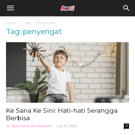
awal.my
Home
Tags
Penyengat
Tag: penyengat
Ke Sana Ke Sini: Hati-hati Serangga
Berbisa
Dr. Syamsa Rizal Abdullah
-
July 15, 2020
0