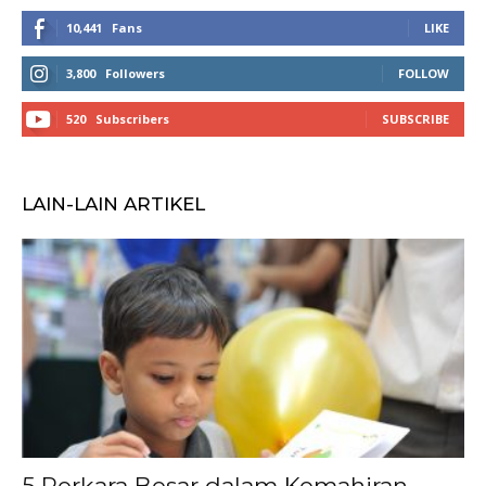
10,441
Fans
LIKE
3,800
Followers
FOLLOW
520
Subscribers
SUBSCRIBE
LAIN-LAIN ARTIKEL
5 Perkara Besar dalam Kemahiran