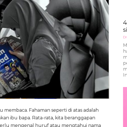
4
s
Dr
M
h
m
p
m
Ini
itu membaca. Fahaman seperti di atas adalah
kan ibu bapa. Rata-rata, kita beranggapan
erlu mengenal huruf atau mengtahui nama