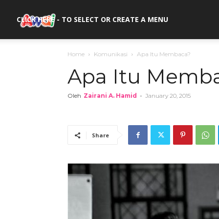
awal.my
CLICK HERE - TO SELECT OR CREATE A MENU
Home
Komunikasi
Apa Itu Membaca?
Apa Itu Memb
Oleh
Zairani A. Hamid
-
January 20, 2015
Share