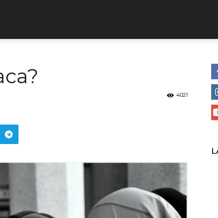
aca?
4021
L