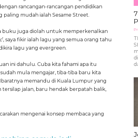
a dengan rancangan-rancangan pendidikan
7
g paling mudah ialah Sesame Street.
P
Pr
a buku juga diolah untuk memperkenalkan
T
c
’, saya fikir ialah lagu yang semua orang tahu
S
dikira lagu yang evergreen.
m
d
ruan ini dahulu. Cuba kita fahami apa itu
d
 sudah mula mengajar, tiba-tiba baru kita
ar. Ibaratnya memandu di Kuala Lumpur yang
ersilap jalan, baru hendak berpatah balik,
membicarakan mengenai konsep membaca yang
J