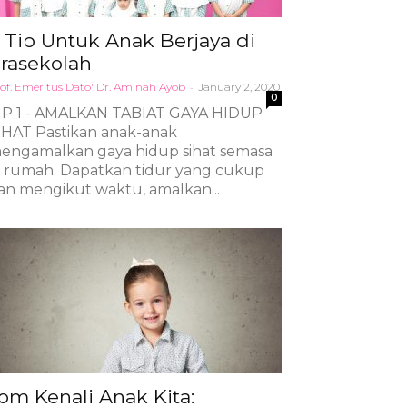
 Tip Untuk Anak Berjaya di
rasekolah
of. Emeritus Dato' Dr. Aminah Ayob
-
January 2, 2020
0
IP 1 - AMALKAN TABIAT GAYA HIDUP
IHAT Pastikan anak-anak
engamalkan gaya hidup sihat semasa
i rumah. Dapatkan tidur yang cukup
an mengikut waktu, amalkan...
om Kenali Anak Kita: