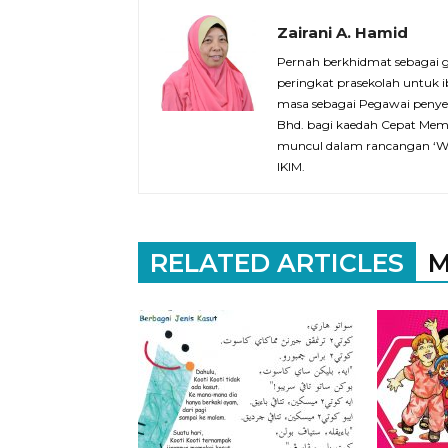
Zairani A. Hamid
Pernah berkhidmat sebagai 
peringkat prasekolah untuk i
masa sebagai Pegawai penyeli
Bhd. bagi kaedah Cepat Memba
muncul dalam rancangan ‘Wani
IKIM.
RELATED ARTICLES
M