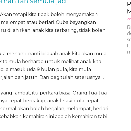
mahiran semula jadi
P
Akan tetapi kita tidak boleh menyamakan
Za
 melompat atau berlari. Cuba bayangkan
B
ru dilahirkan, anak kita terbaring, tidak boleh
d
s
I
m
ula menanti-nanti bilakah anak kita akan mula
 kita mula berharap untuk melihat anak kita
la masuk usia 9 bulan pula, kita mula
jalan dan jatuh. Dan begitulah seterusnya…
ang lambat, itu perkara biasa. Orang tua-tua
ya cepat bercakap, anak lelaki pula cepat
 normal akan boleh berjalan, melompat, berlari
isebabkan kemahiran ini adalah kemahiran tabii