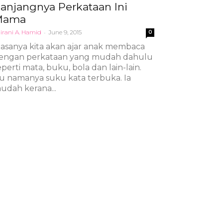
anjangnya Perkataan Ini
Mama
irani A. Hamid
-
June 9, 2015
0
iasanya kita akan ajar anak membaca
engan perkataan yang mudah dahulu
eperti mata, buku, bola dan lain-lain.
tu namanya suku kata terbuka. Ia
udah kerana...