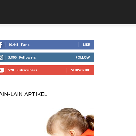
10,441
Fans
LIKE
3,800
Followers
FOLLOW
520
Subscribers
SUBSCRIBE
AIN-LAIN ARTIKEL