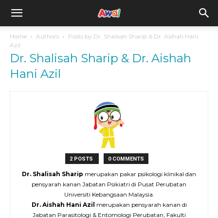
awal.my
Home
Authors
Posts by Dr. Shalisah Sharip & Dr. Aishah Hani
Azil
Dr. Shalisah Sharip & Dr. Aishah
Hani Azil
2 POSTS
0 COMMENTS
Dr. Shalisah Sharip
merupakan pakar psikologi klinikal dan
pensyarah kanan Jabatan Psikiatri di Pusat Perubatan
Universiti Kebangsaan Malaysia.
Dr. Aishah Hani Azil
merupakan pensyarah kanan di
Jabatan Parasitologi & Entomologi Perubatan, Fakulti