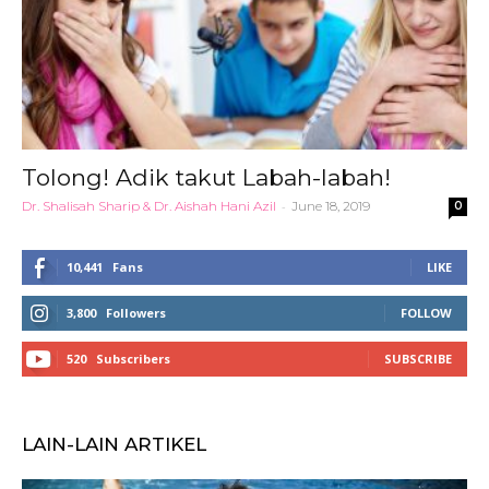
Tolong! Adik takut Labah-labah!
Dr. Shalisah Sharip & Dr. Aishah Hani Azil
-
June 18, 2019
0
10,441
Fans
LIKE
3,800
Followers
FOLLOW
520
Subscribers
SUBSCRIBE
LAIN-LAIN ARTIKEL