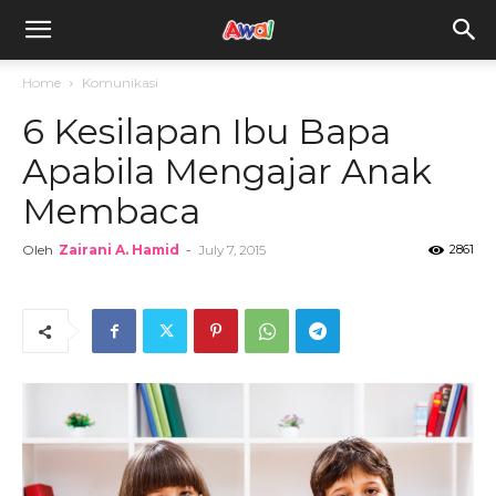
awal.my
Home
Komunikasi
6 Kesilapan Ibu Bapa
Apabila Mengajar Anak
Membaca
Oleh
Zairani A. Hamid
-
July 7, 2015
2861