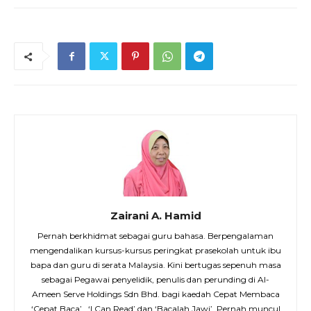
Zairani A. Hamid
Pernah berkhidmat sebagai guru bahasa. Berpengalaman
mengendalikan kursus-kursus peringkat prasekolah untuk ibu
bapa dan guru di serata Malaysia. Kini bertugas sepenuh masa
sebagai Pegawai penyelidik, penulis dan perunding di Al-
Ameen Serve Holdings Sdn Bhd. bagi kaedah Cepat Membaca
‘Cepat Baca’ , ‘I Can Read’ dan ‘Bacalah Jawi’. Pernah muncul