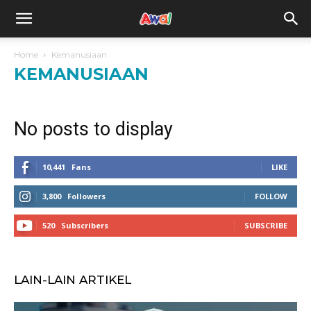
awal.my
Home
Kemanusiaan
KEMANUSIAAN
No posts to display
10,441
Fans
LIKE
3,800
Followers
FOLLOW
520
Subscribers
SUBSCRIBE
LAIN-LAIN ARTIKEL