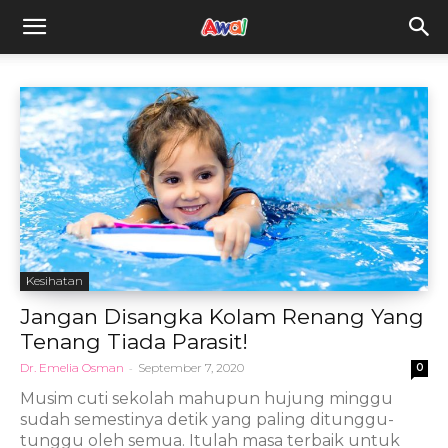
awal.my
Kesihatan
Jangan Disangka Kolam Renang Yang
Tenang Tiada Parasit!
Dr. Emelia Osman
-
September 7, 2020
0
Musim cuti sekolah mahupun hujung minggu
sudah semestinya detik yang paling ditunggu-
tunggu oleh semua. Itulah masa terbaik untuk