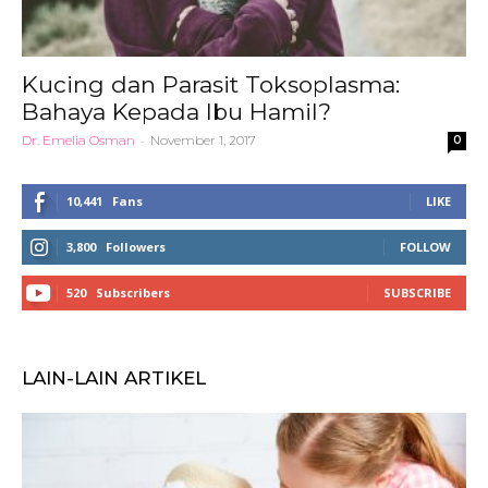
Kucing dan Parasit Toksoplasma:
Bahaya Kepada Ibu Hamil?
Dr. Emelia Osman
-
November 1, 2017
0
10,441
Fans
LIKE
3,800
Followers
FOLLOW
520
Subscribers
SUBSCRIBE
LAIN-LAIN ARTIKEL