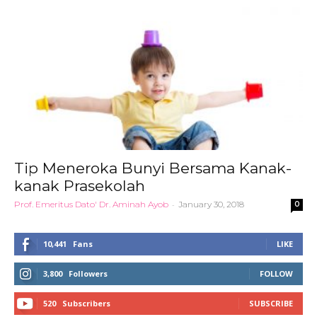
Tip Meneroka Bunyi Bersama Kanak-
kanak Prasekolah
Prof. Emeritus Dato' Dr. Aminah Ayob
-
January 30, 2018
0
10,441
Fans
LIKE
3,800
Followers
FOLLOW
520
Subscribers
SUBSCRIBE