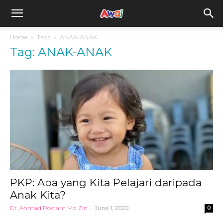
awal.my
Home
Tags
ANAK-ANAK
Tag: ANAK-ANAK
PKP: Apa yang Kita Pelajari daripada
Anak Kita?
Dr. Ahmad Rostam Md Zin
-
June 1, 2020
0