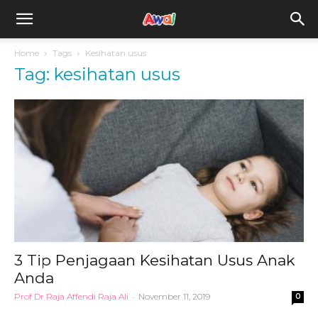
awal.my
Home
Tags
Kesihatan usus
Tag: kesihatan usus
3 Tip Penjagaan Kesihatan Usus Anak
Anda
Prof Dr Raja Affendi Raja Ali
-
November 11, 2019
0