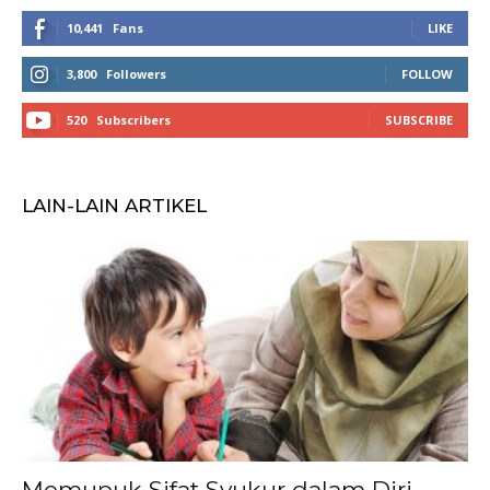
10,441
Fans
LIKE
3,800
Followers
FOLLOW
520
Subscribers
SUBSCRIBE
LAIN-LAIN ARTIKEL
Memupuk Sifat Syukur dalam Diri