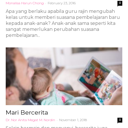
Monalisa Harun Chong
-
February 23, 2016
0
Apa yang berlaku apabila guru rajin mengubah
kelas untuk memberi suasana pembelajaran baru
kepada anak-anak? Anak-anak sama seperti kita
sangat memerlukan perubahan suasana
pembelajaran...
Mari Bercerita
Dr. Nor Anita Megat M. Nordin
-
November 1, 2018
0