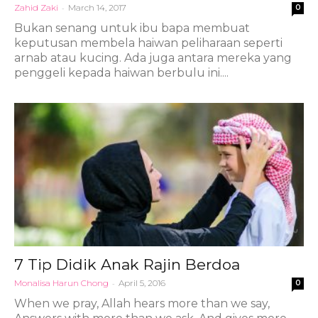
Zahid Zaki
-
March 14, 2017
0
Bukan senang untuk ibu bapa membuat
keputusan membela haiwan peliharaan seperti
arnab atau kucing. Ada juga antara mereka yang
penggeli kepada haiwan berbulu ini....
7 Tip Didik Anak Rajin Berdoa
Monalisa Harun Chong
-
April 5, 2016
0
When we pray, Allah hears more than we say,