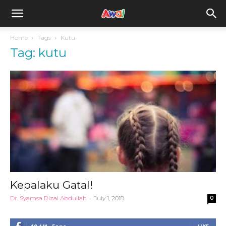
awal.my
Home
Tags
Kutu
Tag: kutu
Kepalaku Gatal!
Dr. Syamsa Rizal Abdullah
-
July 1, 2018
0