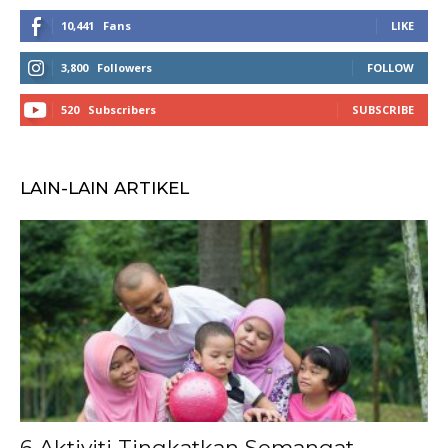
10,441
Fans
LIKE
3,800
Followers
FOLLOW
520
Subscribers
SUBSCRIBE
LAIN-LAIN ARTIKEL
6 Aktiviti Tingkatkan Semangat