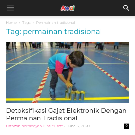
awal.my
Home
Tags
Permainan tradisional
Tag: permainan tradisional
Detoksifikasi Gajet Elektronik Dengan
Permainan Tradisional
Ustazah Norhidayah Binti Yusoff
-
June 12, 2020
0