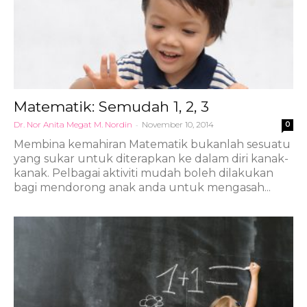
Matematik: Semudah 1, 2, 3
Dr. Nor Anita Megat M. Nordin
-
November 10, 2014
0
Membina kemahiran Matematik bukanlah sesuatu
yang sukar untuk diterapkan ke dalam diri kanak-
kanak. Pelbagai aktiviti mudah boleh dilakukan
bagi mendorong anak anda untuk mengasah...