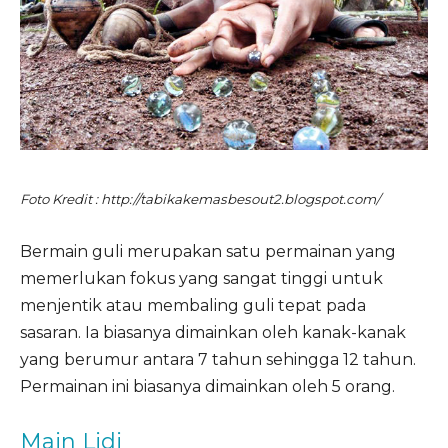
Foto Kredit :
http://tabikakemasbesout2.blogspot.com/
Bermain guli merupakan satu permainan yang
memerlukan fokus yang sangat tinggi untuk
menjentik atau membaling guli tepat pada
sasaran. Ia biasanya dimainkan oleh kanak-kanak
yang berumur antara 7 tahun sehingga 12 tahun.
Permainan ini biasanya dimainkan oleh 5 orang.
Main Lidi