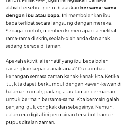
tahun. Pihak AAP juga menegaskan bahawa
aktiviti tersebut perlu dilakukan
bersama-sama
dengan ibu atau bapa.
Ini membolehkan ibu
bapa terlibat secara langsung dengan mereka.
Sebagai contoh, memberi komen apabila melihat
rama-rama di skrin, seolah-olah anda dan anak
sedang berada di taman.
Apakah aktiviti alternatif yang ibu bapa boleh
cadangkan kepada anak-anak? Cuba imbau
kenangan semasa zaman kanak-kanak kita. Ketika
itu, kita dapat berkumpul dengan kawan-kawan di
halaman rumah, padang atau taman permainan
untuk bermain bersama-sama. Kita bermain galah
panjang, guli, congkak dan sebagainya. Namun,
dalam era digital ini permainan tersebut hampir
pupus ditelan zaman.