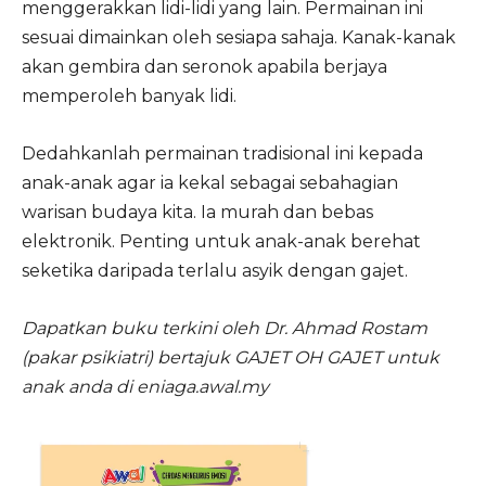
menggerakkan lidi-lidi yang lain. Permainan ini
sesuai dimainkan oleh sesiapa sahaja. Kanak-kanak
akan gembira dan seronok apabila berjaya
memperoleh banyak lidi.
Dedahkanlah permainan tradisional ini kepada
anak-anak agar ia kekal sebagai sebahagian
warisan budaya kita. Ia murah dan bebas
elektronik. Penting untuk anak-anak berehat
seketika daripada terlalu asyik dengan gajet.
Dapatkan buku terkini oleh Dr. Ahmad Rostam
(pakar psikiatri) bertajuk GAJET OH GAJET untuk
anak anda di eniaga.awal.my