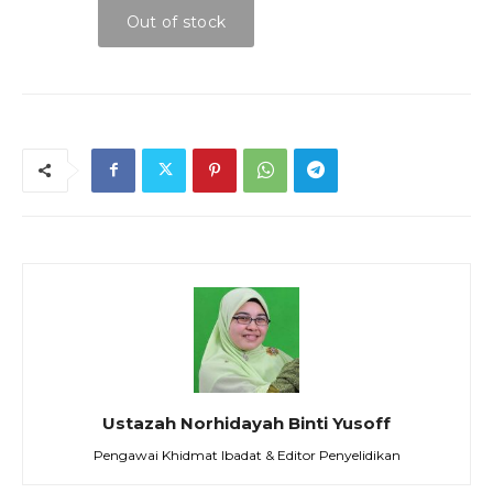
Ustazah Norhidayah Binti Yusoff
Pengawai Khidmat Ibadat & Editor Penyelidikan