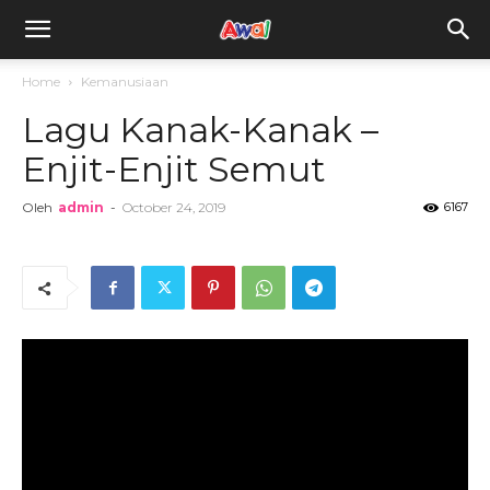
awal.my
Home
Kemanusiaan
Lagu Kanak-Kanak –
Enjit-Enjit Semut
Oleh
admin
-
October 24, 2019
6167