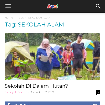
awal.my
Home
Tags
SEKOLAH ALAM
Tag: SEKOLAH ALAM
Sekolah Di Dalam Hutan?
Jameyah Sheriff
-
December 12, 2019
0