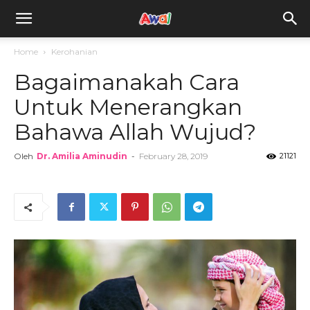
awal.my
Home
Kerohanian
Bagaimanakah Cara
Untuk Menerangkan
Bahawa Allah Wujud?
Oleh
Dr. Amilia Aminudin
-
February 28, 2019
21121