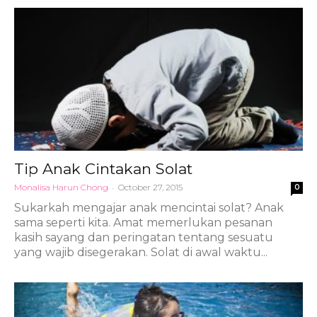
Tip Anak Cintakan Solat
Monalisa Harun Chong
-
October 27, 2015
0
Sukarkah mengajar anak mencintai solat? Anak
sama seperti kita. Amat memerlukan pesanan
kasih sayang dan peringatan tentang sesuatu
yang wajib disegerakan. Solat di awal waktu...