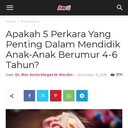
awal.my
Home
Pendidikan
Apakah 5 Perkara Yang
Penting Dalam Mendidik
Anak-Anak Berumur 4-6
Tahun?
Oleh
Dr. Nor Anita Megat M. Nordin
-
November 15, 2018
3170