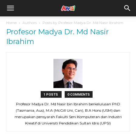
awal.my
Home
Authors
Posts by Profesor Madya Dr. Md Nasir Ibrahim
Profesor Madya Dr. Md Nasir
Ibrahim
1 POSTS
0 COMMENTS
Profesor Madya Dr. Md Nasir bin Ibrahim berkelulusan PhD
(Tasmania, Aus), M.A (McGill Uni, Can), B.A Hons (USM) dan
merupakan pensyarah Fakulti Seni Komputeran dan Industri
Kreatif di Universiti Pendidikan Sultan Idris (UPSI)