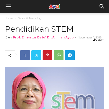
awal.my
Home
Sains & Teknologi
Pendidikan STEM
Oleh
Prof. Emeritus Dato' Dr. Aminah Ayob
-
November 1, 2016
26161