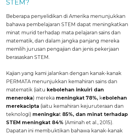
STEM?
Beberapa penyelidikan di Amerika menunjukkan
bahawa pembelajaran STEM dapat meningkatkan
minat murid terhadap mata pelajaran sains dan
matematik, dan dalam jangka panjang mereka
memilih jurusan pengajian dan jenis pekerjaan
berasaskan STEM.
Kajian yang kami jalankan dengan kanak-kanak
PERMATA menunjukkan kemahiran sains dan
matematik (iaitu
k
ebolehan inkuiri dan
meneroka
) mereka
meningkat
78%,
k
ebolehan
merekacipta
(iaitu kemahiran kejuruteraan dan
teknologi)
meningka
t
85%, dan minat terhadap
STEM
meningkat 84%
(Aminah et al., 2015).
Dapatan ini membuktikan bahawa kanak-kanak