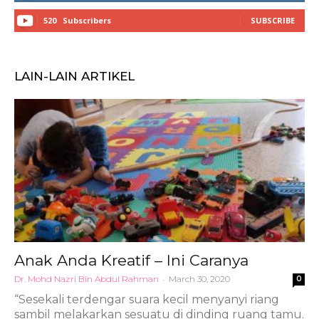
520
Subscribers
SUBSCRIBE
LAIN-LAIN ARTIKEL
Anak Anda Kreatif – Ini Caranya
Dr. Mohd Nazri Bin Abdul Rahman
-
March 30, 2020
0
“Sesekali terdengar suara kecil menyanyi riang
sambil melakarkan sesuatu di dinding ruang tamu.