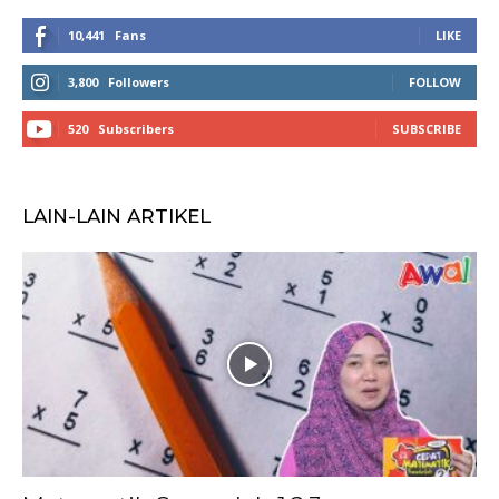
10,441
Fans
LIKE
3,800
Followers
FOLLOW
520
Subscribers
SUBSCRIBE
LAIN-LAIN ARTIKEL