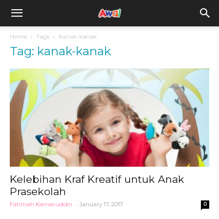
awal.my
Home
Tags
Kanak-kanak
Tag: kanak-kanak
Kelebihan Kraf Kreatif untuk Anak
Prasekolah
Fatimah Kamaruddin
-
January 17, 2017
0