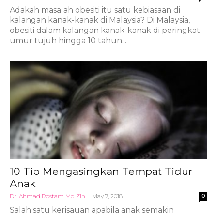
Adakah masalah obesiti itu satu kebiasaan di
kalangan kanak-kanak di Malaysia? Di Malaysia,
obesiti dalam kalangan kanak-kanak di peringkat
umur tujuh hingga 10 tahun...
10 Tip Mengasingkan Tempat Tidur
Anak
Dr. Ahmad Rostam Md Zin
-
May 7, 2018
0
Salah satu kerisauan apabila anak semakin