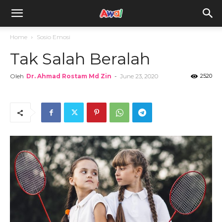
awal.my
Home
Sosio Emosi
Tak Salah Beralah
Oleh
Dr. Ahmad Rostam Md Zin
-
June 23, 2020
2520