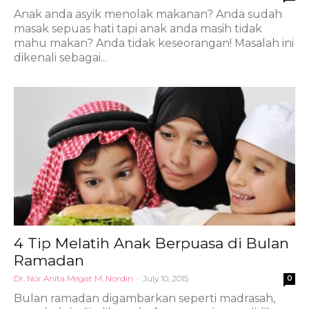
Anak anda asyik menolak makanan? Anda sudah
masak sepuas hati tapi anak anda masih tidak
mahu makan? Anda tidak keseorangan! Masalah ini
dikenali sebagai...
4 Tip Melatih Anak Berpuasa di Bulan
Ramadan
Dr. Nor Anita Megat M. Nordin
-
July 10, 2015
0
Bulan ramadan digambarkan seperti madrasah,