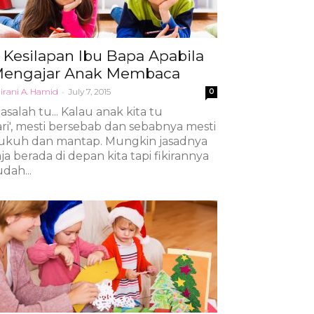
 Kesilapan Ibu Bapa Apabila
engajar Anak Membaca
irani A. Hamid
-
July 7, 2015
0
iasalah tu... Kalau anak kita tu
lari', mesti bersebab dan sebabnya mesti
ukuh dan mantap. Mungkin jasadnya
aja berada di depan kita tapi fikirannya
udah...