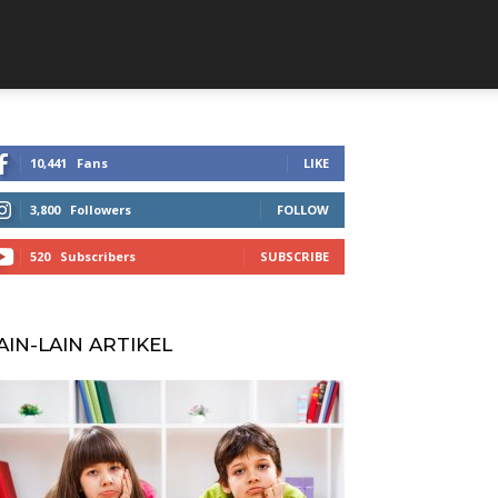
10,441
Fans
LIKE
3,800
Followers
FOLLOW
520
Subscribers
SUBSCRIBE
AIN-LAIN ARTIKEL