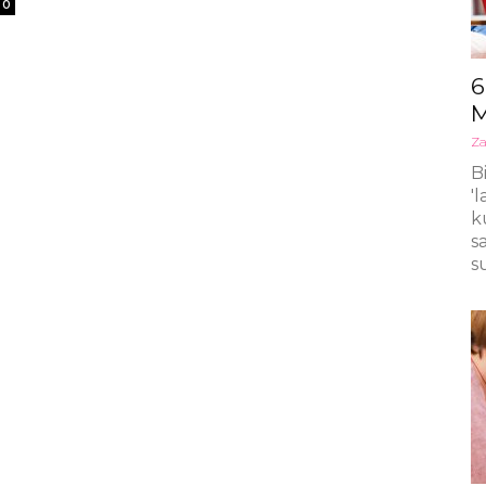
0
6
M
Za
B
'
k
s
s