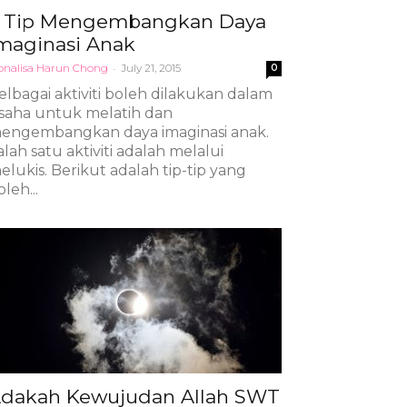
 Tip Mengembangkan Daya
maginasi Anak
nalisa Harun Chong
-
July 21, 2015
0
elbagai aktiviti boleh dilakukan dalam
saha untuk melatih dan
engembangkan daya imaginasi anak.
alah satu aktiviti adalah melalui
elukis. Berikut adalah tip-tip yang
leh...
dakah Kewujudan Allah SWT