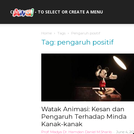
awal.my
CLICK HERE - TO SELECT OR CREATE A MENU
Home
Tags
Pengaruh positif
Tag: pengaruh positif
Watak Animasi: Kesan dan
Pengaruh Terhadap Minda
Kanak-kanak
Prof. Madya Dr. Hamdan Daniel M.Sharib
-
June 4, 20