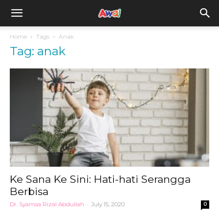
awal.my
Home
Tags
Anak
Tag: anak
Ke Sana Ke Sini: Hati-hati Serangga
Berbisa
Dr. Syamsa Rizal Abdullah
-
July 15, 2020
0