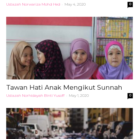
Ustazah Norwariza Mohd Hed
-
May 4, 2020
0
Tawan Hati Anak Mengikut Sunnah
Ustazah Norhidayah Binti Yusoff
-
May 1, 2020
0