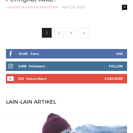
Ustazah Norwariza Mohd Hed
-
April 24, 2020
0
1
2
3
10,441
Fans
LIKE
3,800
Followers
FOLLOW
520
Subscribers
SUBSCRIBE
LAIN-LAIN ARTIKEL