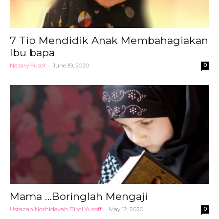
7 Tip Mendidik Anak Membahagiakan
Ibu bapa
Nasary Yusof
-
June 19, 2020
0
Mama …Boringlah Mengaji
Ustazah Norhidayah Binti Yusoff
-
May 12, 2020
0