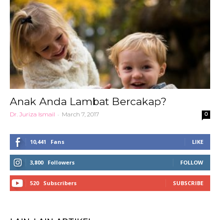
Anak Anda Lambat Bercakap?
Dr. Juriza Ismail
-
March 7, 2017
0
10,441
Fans
LIKE
3,800
Followers
FOLLOW
520
Subscribers
SUBSCRIBE