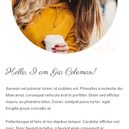
Hello, I am Gia Coleman!
Aenean vel pulvinar lorem, id sodales est. Phasellus a molestie dui.
Maecenas consequat vehicula erat in porttitor. Etiam sed efficitur
mauris, eu pharetra tellus. Donec volutpat purus tortor, eget
fringilla ipsum convallis et.
Pellentesque et felis ut nisi dapibus tempor. Curabitur efficitur nisl
nunc. Nunc feugiat mi tellus, a feugiat enim consequat ac.